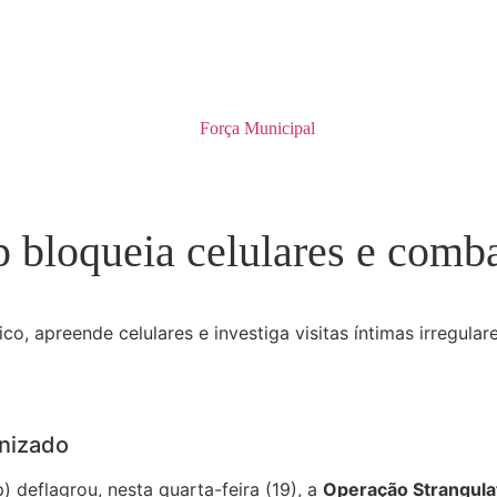
 bloqueia celulares e comba
o, apreende celulares e investiga visitas íntimas irregula
anizado
) deflagrou, nesta quarta-feira (19), a
Operação Strangula