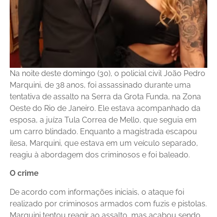
Na noite deste domingo (30), o policial civil João Pedro
Marquini, de 38 anos, foi assassinado durante uma
tentativa de assalto na Serra da Grota Funda, na Zona
Oeste do Rio de Janeiro. Ele estava acompanhado da
esposa, a juíza Tula Correa de Mello, que seguia em
um carro blindado. Enquanto a magistrada escapou
ilesa, Marquini, que estava em um veículo separado,
reagiu à abordagem dos criminosos e foi baleado.
O crime
De acordo com informações iniciais, o ataque foi
realizado por criminosos armados com fuzis e pistolas.
Marquini tentou reagir ao assalto, mas acabou sendo