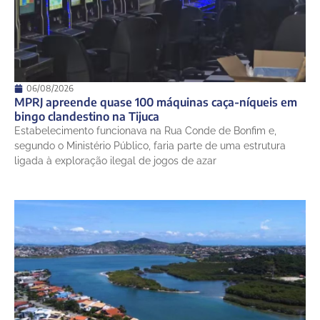
06/08/2026
MPRJ apreende quase 100 máquinas caça-níqueis em
bingo clandestino na Tijuca
Estabelecimento funcionava na Rua Conde de Bonfim e,
segundo o Ministério Público, faria parte de uma estrutura
ligada à exploração ilegal de jogos de azar