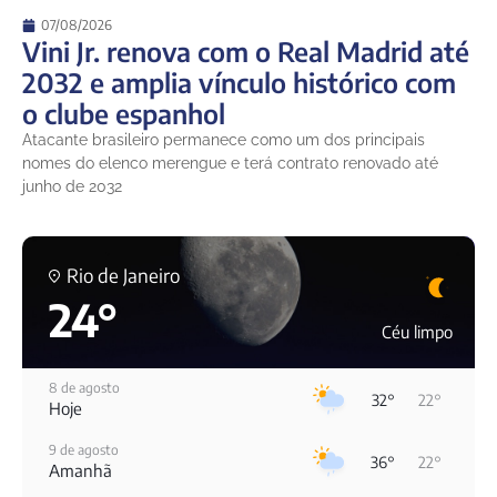
07/08/2026
Vini Jr. renova com o Real Madrid até
2032 e amplia vínculo histórico com
o clube espanhol
Atacante brasileiro permanece como um dos principais
nomes do elenco merengue e terá contrato renovado até
junho de 2032
Rio de Janeiro
24°
Céu limpo
8 de agosto
32°
22°
Hoje
9 de agosto
36°
22°
Amanhã