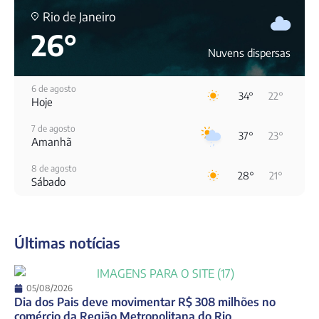
Rio de Janeiro
26°
Nuvens dispersas
6 de agosto
34°
22°
Hoje
7 de agosto
37°
23°
Amanhã
8 de agosto
28°
21°
Sábado
9 de agosto
29°
24°
Domingo
Últimas notícias
10 de agosto
24°
22°
Segunda-Feira
11 de agosto
05/08/2026
21°
18°
Terça-Feira
Dia dos Pais deve movimentar R$ 308 milhões no
comércio da Região Metropolitana do Rio