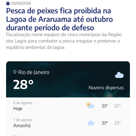
05/08/2026
Pesca de peixes fica proibida na
Lagoa de Araruama até outubro
durante período de defeso
Fiscalização reúne equipes de cinco municípios da Região
dos Lagos para combater a pesca irregular e preservar o
equilíbrio ambiental da lagoa.
Rio de Janeiro
28°
Nuvens dispersas
6 de agosto
33°
22°
Hoje
7 de agosto
33°
23°
Amanhã