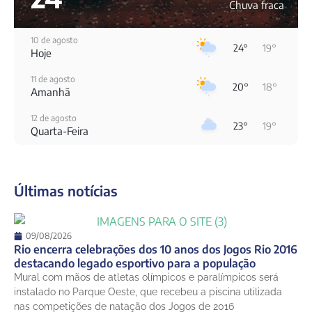
Chuva fraca
10 de agosto
24°
19°
Hoje
11 de agosto
20°
18°
Amanhã
12 de agosto
23°
19°
Quarta-Feira
13 de agosto
31°
19°
Quinta-Feira
Últimas notícias
14 de agosto
25°
21°
Sexta-Feira
15 de agosto
09/08/2026
27°
21°
Sábado
Rio encerra celebrações dos 10 anos dos Jogos Rio 2016
destacando legado esportivo para a população
16 de agosto
Mural com mãos de atletas olímpicos e paralímpicos será
31°
21°
Domingo
instalado no Parque Oeste, que recebeu a piscina utilizada
nas competições de natação dos Jogos de 2016